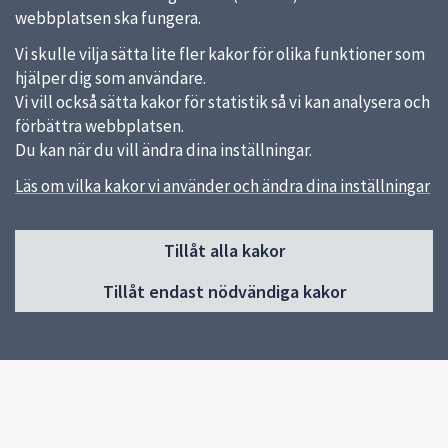
webbplatsen ska fungera.
Vi skulle vilja sätta lite fler kakor för olika funktioner som
hjälper dig som användare.
Vi vill också sätta kakor för statistik så vi kan analysera och
förbättra webbplatsen.
Du kan när du vill ändra dina inställningar.
Läs om vilka kakor vi använder och ändra dina inställningar
Sidfot
Tillåt alla kakor
Huvudmeny
Tillåt endast nödvändiga kakor
Start
Nationella minoritetsspråk
Om oss
Verksamheter
Anmälan/Beställning
Kontakt
FiF